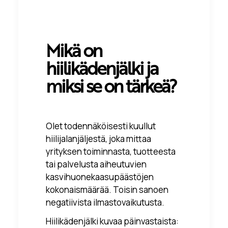
Mikä on
hiilikädenjälki ja
miksi se on tärkeä?
Olet todennäköisesti kuullut
hiilijalanjäljestä, joka mittaa
yrityksen toiminnasta, tuotteesta
tai palvelusta aiheutuvien
kasvihuonekaasupäästöjen
kokonaismäärää. Toisin sanoen
negatiivista ilmastovaikutusta.
Hiilikädenjälki kuvaa päinvastaista: