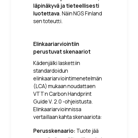
läpinäkyvä ja tieteellisesti
luotettava
. Näin NGS Finland
sen toteutti.
Elinkaariarviointiin
perustuvat skenaariot
Kädenjälki laskettiin
standardoidun
elinkaariarviointimenetelmän
(LCA) mukaan noudattaen
VTT:n Carbon Handprint
Guide V. 2.0 -ohjeistusta.
Elinkaariarvioinnissa
vertaillaan kahta skenaariota:
Perusskenaario:
Tuote jää