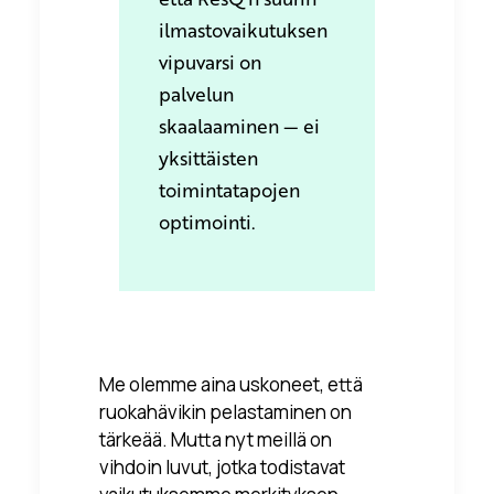
ilmastovaikutuksen
vipuvarsi on
palvelun
skaalaaminen — ei
yksittäisten
toimintatapojen
optimointi.
Me olemme aina uskoneet, että
ruokahävikin pelastaminen on
tärkeää. Mutta nyt meillä on
vihdoin luvut, jotka todistavat