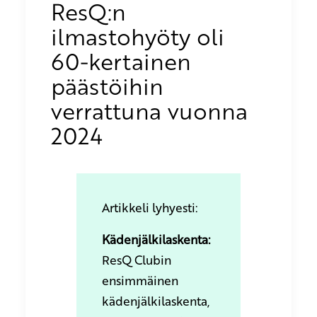
ResQ:n
ilmastohyöty oli
60-kertainen
päästöihin
verrattuna vuonna
2024
Artikkeli lyhyesti:
Kädenjälkilaskenta:
ResQ Clubin
ensimmäinen
kädenjälkilaskenta,