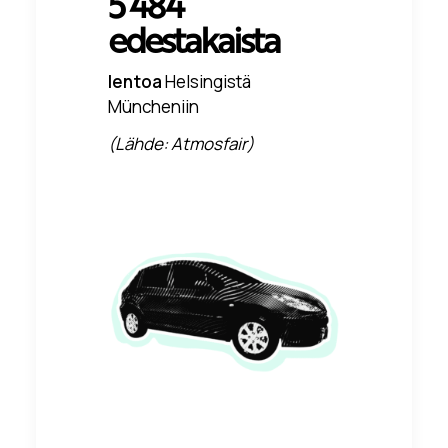
5 484
edestakaista
lentoa
Helsingistä
Müncheniin
(Lähde: Atmosfair)