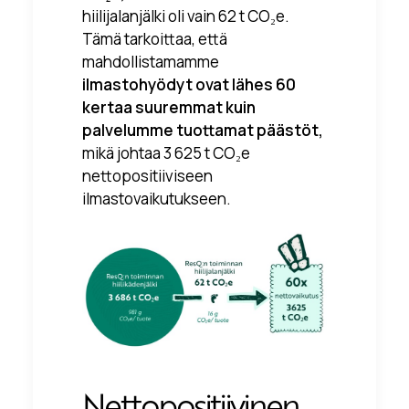
hiilijalanjälki oli vain 62 t CO₂e.
Tämä tarkoittaa, että
mahdollistamamme
ilmastohyödyt ovat lähes 60
kertaa suuremmat
kuin
palvelumme tuottamat päästöt,
mikä johtaa 3 625 t CO₂e
nettopositiiviseen
ilmastovaikutukseen.
Nettopositiivinen