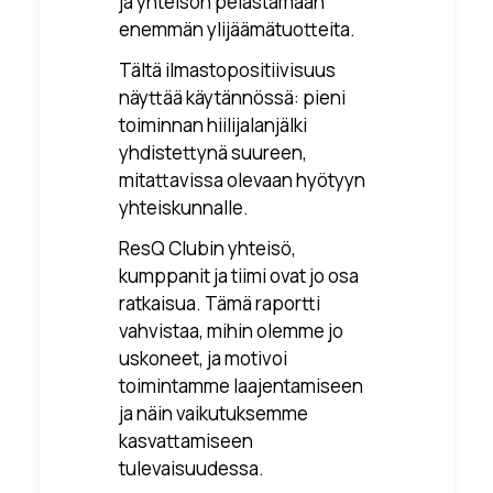
ja yhteisön pelastamaan
enemmän ylijäämätuotteita.
Tältä ilmastopositiivisuus
näyttää käytännössä: pieni
toiminnan hiilijalanjälki
yhdistettynä suureen,
mitattavissa olevaan hyötyyn
yhteiskunnalle.
ResQ Clubin yhteisö,
kumppanit ja tiimi ovat jo osa
ratkaisua. Tämä raportti
vahvistaa, mihin olemme jo
uskoneet, ja motivoi
toimintamme laajentamiseen
ja näin vaikutuksemme
kasvattamiseen
tulevaisuudessa.