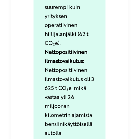
suurempi kuin
yrityksen
operatiivinen
hiilijalanjälki (62 t
CO₂e).
Nettopositiivinen
ilmastovaikutus:
Nettopositiivinen
ilmastovaikutus oli 3
625 t CO₂e, mikä
vastaa yli 26
miljoonan
kilometrin ajamista
bensiinikäyttöisellä
autolla.