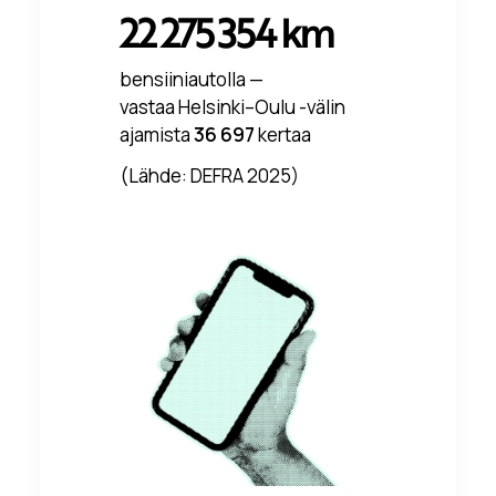
22 275 354 km
bensiiniautolla —
vastaa Helsinki–Oulu -välin
ajamista
36 697
kertaa
(Lähde: DEFRA 2025)