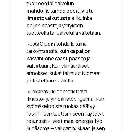
tuotteen tai palvelun
mahdollistamaa positiivista
ilmastovaikutusta
eli
kuinka
paljon päästöjä yrityksen
tuotteella tai palvelulla vältetään.
ResQ Clubin kohdalla tämä
tarkoittaa sitä,
kuinka paljon
kasvihuonekaasupäästöjä
vältetään,
kun ylimääräiset
annokset, kukat tai muut tuotteet
pelastetaan hävikiltä.
Ruokahävikki on merkittävä
ilmasto- ja ympäristöongelma. Kun
syömäkelpoista ruokaa päätyy
roskiin, sen tuottamiseen käytetyt
resurssit — vesi, maa, energia, työ
ja pääoma — valuvat hukkaan ja sen