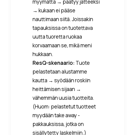
myymättä → päätyy jätteeksi
→ kukaan ei pääse
nauttimaan siitä. Joissakin
tapauksissa on tuotettava
uutta tuoretta ruokaa
korvaamaan se, mikä meni
hukkaan.
ResQ-skenaario:
Tuote
pelastetaan alustamme
kautta → syödään roskiin
heittämisen sijaan →
vähemmän uusia tuotteita.
(Huom: pelastetut tuotteet
myydään take away -
pakkauksissa, jotka on
sisällytetty laskelmiin.)