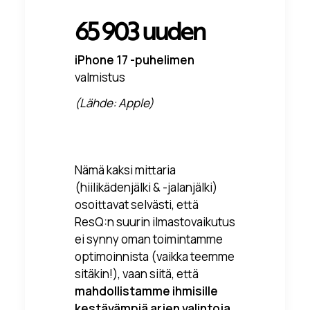
65 903 uuden
iPhone 17 -puhelimen
valmistus
(Lähde: Apple)
Nämä kaksi mittaria
(hiilikädenjälki & -jalanjälki)
osoittavat selvästi, että
ResQ:n suurin ilmastovaikutus
ei synny oman toimintamme
optimoinnista (vaikka teemme
sitäkin!), vaan siitä, että
mahdollistamme ihmisille
kestävämpiä arjen valintoja
.