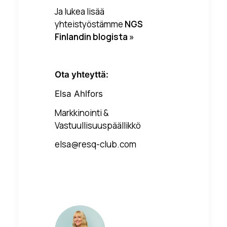
Ja lukea lisää
yhteistyöstämme
NGS
Finlandin blogista »
Ota yhteyttä:
Elsa Ahlfors
Markkinointi &
Vastuullisuuspäällikkö
elsa@resq-club.com