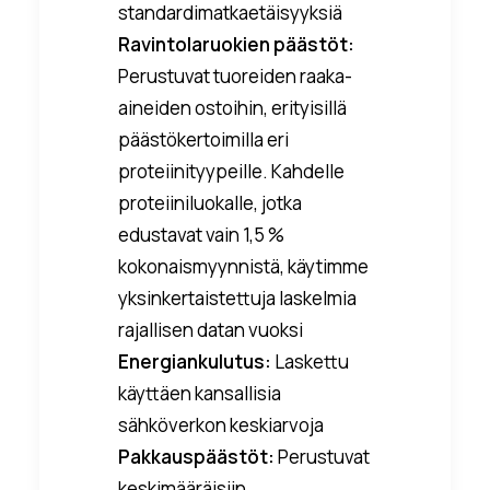
standardimatkaetäisyyksiä
Ravintolaruokien päästöt:
Perustuvat tuoreiden raaka-
aineiden ostoihin, erityisillä
päästökertoimilla eri
proteiinityypeille. Kahdelle
proteiiniluokalle, jotka
edustavat vain 1,5 %
kokonaismyynnistä, käytimme
yksinkertaistettuja laskelmia
rajallisen datan vuoksi
Energiankulutus:
Laskettu
käyttäen kansallisia
sähköverkon keskiarvoja
Pakkauspäästöt:
Perustuvat
keskimääräisiin