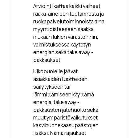
Arviointi kattaa kaikki vaiheet
raaka-aineiden tuotannosta ja
ruokapalvelutoiminnoista aina
myyntipisteeseen saakka,
mukaan lukien varastoinnin,
valmistuksessa käytetyn
energian sekä take away -
pakkaukset.
Ulkopuolelle jäävät
asiakkaiden tuotteiden
säilytykseen tai
lämmittämiseen käyttämä
energia, take away -
pakkausten jätehuolto sekä
muut ympäristövaikutukset
kasvihuonekaasupäästöjen
lisäksi. Nämä rajaukset