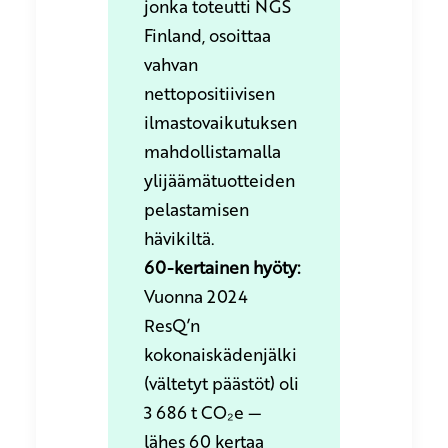
jonka toteutti NGS
Finland, osoittaa
vahvan
nettopositiivisen
ilmastovaikutuksen
mahdollistamalla
ylijäämätuotteiden
pelastamisen
hävikiltä.
60-kertainen hyöty:
Vuonna 2024
ResQ’n
kokonaiskädenjälki
(vältetyt päästöt) oli
3 686 t CO₂e —
lähes 60 kertaa