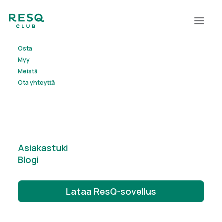
Osta
Myy
Meistä
Ota yhteyttä
Elsa Ahlfors
Asiakastuki
Blogi
Lataa ResQ-sovellus