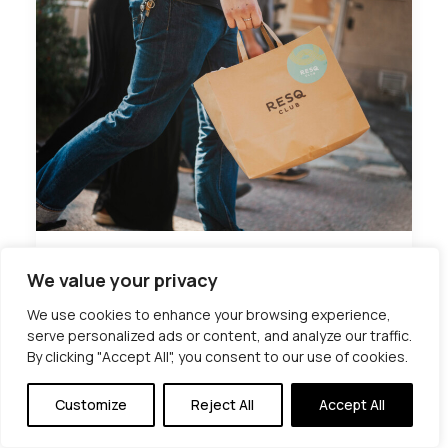
ResQ Clubin
We value your privacy
ilmastovaikutus
We use cookies to enhance your browsing experience,
serve personalized ads or content, and analyze our traffic.
2024: Ensimmäinen
By clicking "Accept All", you consent to our use of cookies.
hiilijalanjälkilaskent
Customize
Reject All
Accept All
a on julkaistu