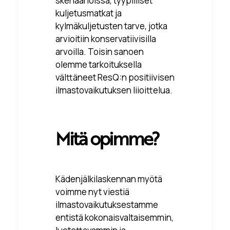
skenaarioissa, tyypilliset
kuljetusmatkat ja
kylmäkuljetusten tarve, jotka
arvioitiin konservatiivisilla
arvoilla. Toisin sanoen
olemme tarkoituksella
välttäneet ResQ:n positiivisen
ilmastovaikutuksen liioittelua.
Mitä opimme?
Kädenjälkilaskennan myötä
voimme nyt viestiä
ilmastovaikutuksestamme
entistä kokonaisvaltaisemmin,