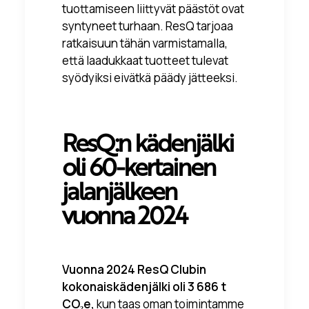
tuottamiseen liittyvät päästöt ovat
syntyneet turhaan. ResQ tarjoaa
ratkaisuun tähän varmistamalla,
että laadukkaat tuotteet tulevat
syödyiksi eivätkä päädy jätteeksi.
ResQ:n kädenjälki
oli 60-kertainen
jalanjälkeen
vuonna 2024
Vuonna 2024 ResQ Clubin
kokonaiskädenjälki oli 3 686 t
CO₂e
,
kun taas oman toimintamme