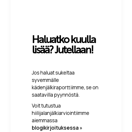
Haluatko kuulla
lisää? Jutellaan!
Jos haluat sukeltaa
syvemmälle
kädenjälkiraporttiimme, se on
saatavilla pyynnöstä.
Voit tutustua
hiilijalanjälkiarviointiimme
aiemmassa
blogikirjoituksessa »