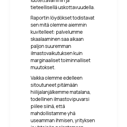
luotettavammin ja
tieteellisellä uskottavuudella.
Raportin löydökset todistavat
sen mitä olemme aiemmin
kuvitelleet: palvelumme
skaalaaminen saa aikaan
paljon suuremman
ilmastovaikutuksen kuin
marginaaliset toiminnalliset
muutokset.
Vaikka olemme edelleen
sitoutuneet pitämään
hiilijalanjälkemme matalana,
todellinen ilmastovipuvarsi
piilee siinä, että
mahdollistamme yhä
useamman ihmisen, yrityksen