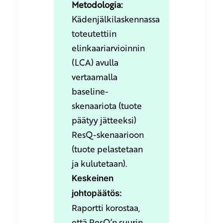
Metodologia:
Kädenjälkilaskennassa
toteutettiin
elinkaariarvioinnin
(LCA) avulla
vertaamalla
baseline-
skenaariota (tuote
päätyy jätteeksi)
ResQ-skenaarioon
(tuote pelastetaan
ja kulutetaan).
Keskeinen
johtopäätös:
Raportti korostaa,
että ResQ’n suurin