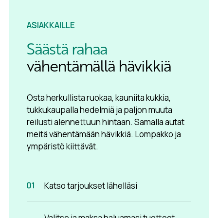
ASIAKKAILLE
Säästä rahaa
vähentämällä hävikkiä
Osta herkullista ruokaa, kauniita kukkia,
tukkukaupalla hedelmiä ja paljon muuta
reilusti alennettuun hintaan. Samalla autat
meitä vähentämään hävikkiä. Lompakko ja
ympäristö kiittävät.
Katso tarjoukset lähelläsi
Valitse ja maksa haluamasi tuotteet