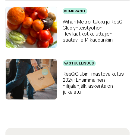
KUMPPANIT
Wihuri Metro-tukku ja ResQ
Club yhteistyöhön –
Hevilaatikot kuluttajien
saataville 14 kaupunkiin
VASTUULLISUUS
ResQ Clubin ilmastovaikutus
2024: Ensimmäinen
hiilijalanjälkilaskenta on
julkaistu