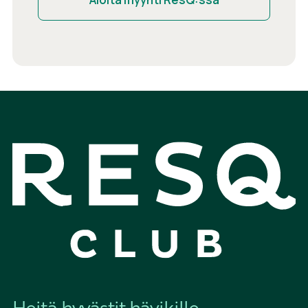
Heitä hyvästit hävikille