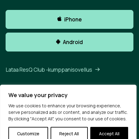
iPhone
Android
Lataa ResQ Club -kumppanisovellus
We value your privacy
We use cookies to enhance your browsing experience,
© 2026 ResQ Club.
All rights reserved
serve personalized ads or content, and analyze our traffic.
Tietosuojaseloste
Käyttöehdot
By clicking "Accept All", you consent to our use of cookies.
Kumppanisopimukset
Customize
Reject All
Accept All