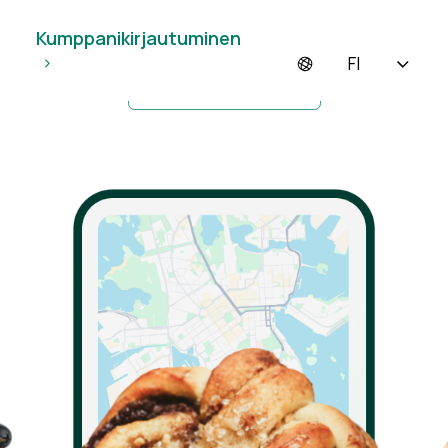
Lataa ResQ Club -sovellus
Kumppanikirjautuminen
FI
Aloita myynti ResQ:ssa