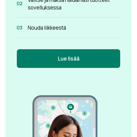
sovelluksessa
Nouda liikkeestä
Lue lisää