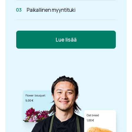
Paikallinen myyntituki
Lue lisää