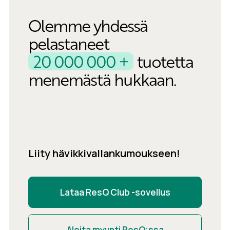
Olemme yhdessä
pelastaneet
20 000 000 +
tuotetta
menemästä hukkaan.
Liity hävikkivallankumoukseen!
Lataa ResQ Club -sovellus
Aloita myynti ResQ:ssa