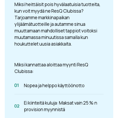
Miksi heittäisit pois hyvälaatuisia tuotteita,
kun voit myydä ne ResQ Clubissa?
Tarjoamme markkinapaikan
ylijäämätuotteille ja autamme sinua
muuttamaan mahdolliset tappiot voitoksi
muutamassa minuutissa samalla kun
houkuttelet uusia asiakkaita.
Miksi kannattaa aloittaa myynti ResQ
Clubissa:
Nopea ja helppo käyttöönotto
Ei kiinteitä kuluja: Maksat vain 25 %:n
provision myynnistä