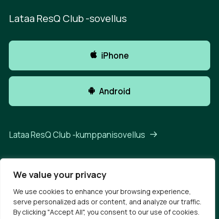
Lataa ResQ Club -sovellus
iPhone
Android
Lataa ResQ Club -kumppanisovellus
We value your privacy
We use cookies to enhance your browsing experience,
© 2026 ResQ Club.
All rights reserved
serve personalized ads or content, and analyze our traffic.
Tietosuojaseloste
Käyttöehdot
By clicking "Accept All", you consent to our use of cookies.