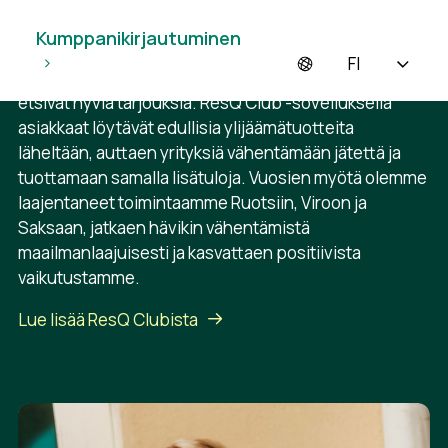
mahdollisuuden. ResQ Club perustettiin Suomessa
vuonna 2015 tavoitteenaan vähentää hävikki nollaan.
Kumppanikirjautuminen
Yhdistämme ruoka- ja vähittäiskaupan yritykset, jotka
FI
haluavat vähentää ylijäämäänsä, kuluttajiin, jotka
etsivät hyviä tarjouksia. ResQ Club -sovelluksella
asiakkaat löytävät edullisia ylijäämätuotteita
läheltään, auttaen yrityksiä vähentämään jätettä ja
tuottamaan samalla lisätuloja. Vuosien myötä olemme
laajentaneet toimintaamme Ruotsiin, Viroon ja
Saksaan, jatkaen hävikin vähentämistä
maailmanlaajuisesti ja kasvattaen positiivista
vaikutustamme.
Lue lisää ResQ Clubista