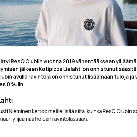
liittyi ResQ Clubiin vuonna 2019 vähentääkseen ylijääm
tymisen jälkeen Kotipizza Lielahti on onnistunut sääst
ubin avulla ravintola on onnistunut lisäämään tuloja j
s 0 %:iin.
lahti
sti Nieminen kertoo meille lisää siitä, kuinka ResQ Clubin 
mään ylijäämää heidän ravintolassaan.