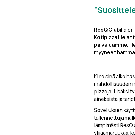
”Suosittele
ResQ Clubilla on
Kotipizza Lielaht
palveluamme. He 
myyneet hämmäst
Kiireisinä aikoina
mahdollisuuden myy
pizzoja. Lisäksi t
aineksista ja tarj
Sovelluksen käyttö
tallennettuja mall
lämpimästi ResQ Clu
ylijäämäruokaa, k