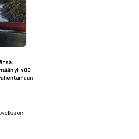
äänsä.
ämään yli 400
a vähentämään
sovellus on