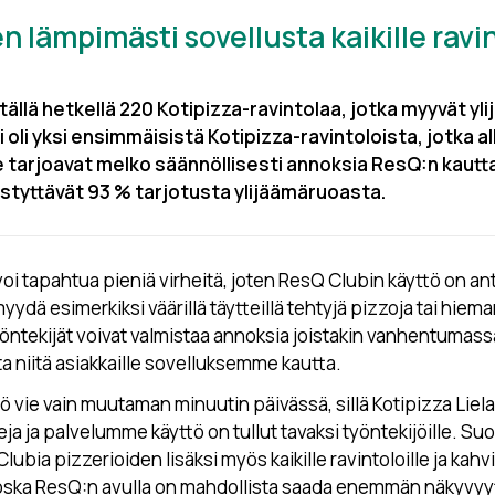
n lämpimästi sovellusta kaikille ravin
 tällä hetkellä 220 Kotipizza-ravintolaa, jotka myyvät y
i oli yksi ensimmäisistä Kotipizza-ravintoloista, jotka a
tarjoavat melko säännöllisesti annoksia ResQ:n kautta
yttävät 93 % tarjotusta ylijäämäruoasta.
 voi tapahtua pieniä virheitä, joten ResQ Clubin käyttö on an
dä esimerkiksi väärillä täytteillä tehtyjä pizzoja tai hiem
yöntekijät voivat valmistaa annoksia joistakin vanhentumass
ota niitä asiakkaille sovelluksemme kautta.
 vie vain muutaman minuutin päivässä, sillä Kotipizza Liela
eja ja palvelumme käyttö on tullut tavaksi työntekijöille. S
bia pizzerioiden lisäksi myös kaikille ravintoloille ja kahvilo
oska ResQ:n avulla on mahdollista saada enemmän näkyvyytt