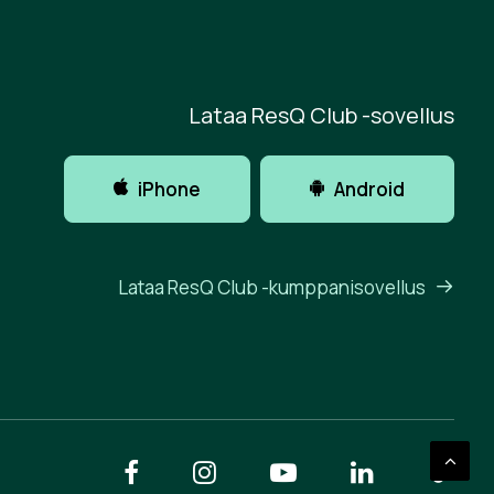
Lataa ResQ Club -sovellus
iPhone
Android
Lataa ResQ Club -kumppanisovellus