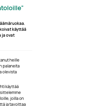
toloille”
lijäämäruokaa.
lkoivat käyttää
 ja ovat
tanut heille
an palaneita
a olevista
hti käyttää
uosittelemme
ille, joilla on
ä ja tavoittaa