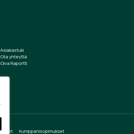
Asiakastuki
Ota yhteyttä
Oiva Raportti
.
öehdot
Kumppanisopimukset