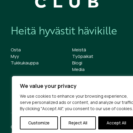
Heitä hyvästit hävikille
Osta
Meistä
Myy
Työpaikat
Tukkukauppa
Blogi
Media
We value your privacy
We use cookies to enhance your browsing experience,
serve personalized ads or content, and analyze our traffic
By clicking "Accept All", you consent to our use of cookies.
Customize
Reject All
Accept All
© 2026 ResQ Club.
Tietosuojaseloste
Käytt