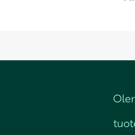
Ole
tuot