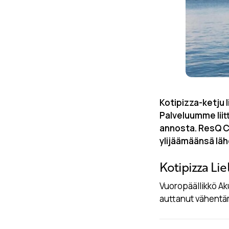
Kotipizza-ketju 
Palveluumme liit
annosta. ResQ Cl
ylijäämäänsä lähe
Kotipizza Lie
Vuoropäällikkö Aku
auttanut vähentä