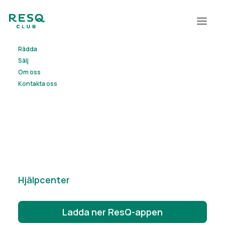
Rädda
Sälj
Om oss
Kontakta oss
Lehdistötiedote
Hjälpcenter
Ladda ner ResQ-appen