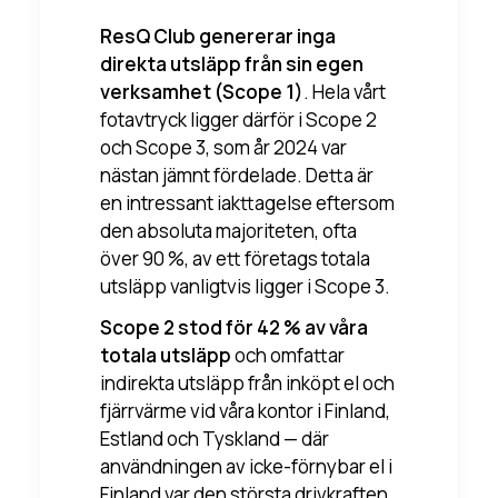
ResQ Club genererar inga
direkta utsläpp från sin egen
verksamhet (Scope 1)
. Hela vårt
fotavtryck ligger därför i Scope 2
och Scope 3, som år 2024 var
nästan jämnt fördelade. Detta är
en intressant iakttagelse eftersom
den absoluta majoriteten, ofta
över 90 %, av ett företags totala
utsläpp vanligtvis ligger i Scope 3.
Scope 2 stod för 42 % av våra
totala utsläpp
och omfattar
indirekta utsläpp från inköpt el och
fjärrvärme vid våra kontor i Finland,
Estland och Tyskland — där
användningen av icke-förnybar el i
Finland var den största drivkraften.