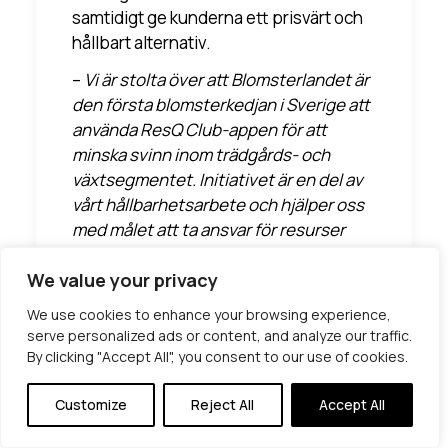
samtidigt ge kunderna ett prisvärt och
hållbart alternativ.
–
Vi är stolta över att Blomsterlandet är
den första blomsterkedjan i Sverige att
använda ResQ Club-appen för att
minska svinn inom trädgårds- och
växtsegmentet. Initiativet är en del av
vårt hållbarhetsarbete och hjälper oss
med målet att ta ansvar för resurser
och minska vårt klimatavtryck,
säger
We value your privacy
Andreas Karlsson
som är inköpschef
på Blomsterlandet.
We use cookies to enhance your browsing experience,
serve personalized ads or content, and analyze our traffic.
För konsumenterna innebär initiativet
By clicking "Accept All", you consent to our use of cookies.
en möjlighet att handla ansvarsfullt och
bidra till en mer hållbar handel. Det är
Customize
Reject All
Accept All
också ett bevis på att hållbarhet och
lönsamhet kan gå hand i hand, menar