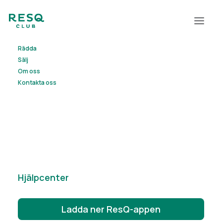
Rädda
Sälj
Om oss
Kontakta oss
Elsa Ahlfors
Hjälpcenter
Ladda ner ResQ-appen