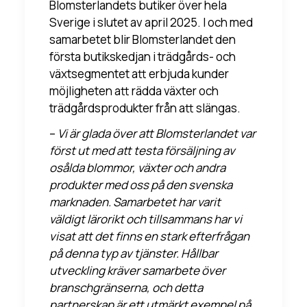
Blomsterlandets butiker över hela
Sverige i slutet av april 2025. I och med
samarbetet blir Blomsterlandet den
första butikskedjan i trädgårds- och
växtsegmentet att erbjuda kunder
möjligheten att rädda växter och
trädgårdsprodukter från att slängas.
–
Vi är glada över att Blomsterlandet var
först ut med att testa försäljning av
osålda blommor, växter och andra
produkter med oss på den svenska
marknaden. Samarbetet har varit
väldigt lärorikt och tillsammans har vi
visat att det finns en stark efterfrågan
på denna typ av tjänster. Hållbar
utveckling kräver samarbete över
branschgränserna, och detta
partnerskap är ett utmärkt exempel på