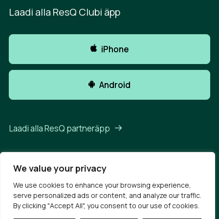
Laadi alla ResQ Clubi äpp
iPhone
Android
Laadi alla ResQ partneräpp
We value your privacy
We use cookies to enhance your browsing experience,
© 2026 ResQ Club 2025 Et.
All rights reserved
serve personalized ads or content, and analyze our traffic.
Privaatsusavaldus
Kasutustingimused
By clicking "Accept All", you consent to our use of cookies.
Koostöölepingud