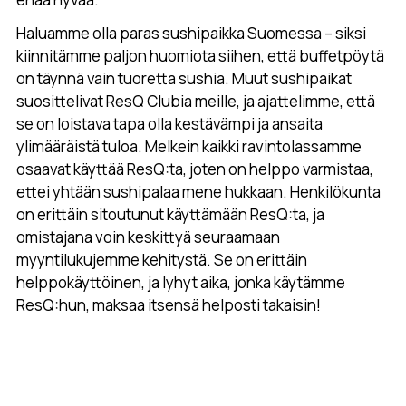
Haluamme olla paras sushipaikka Suomessa – siksi
kiinnitämme paljon huomiota siihen, että buffetpöytä
on täynnä vain tuoretta sushia. Muut sushipaikat
suosittelivat ResQ Clubia meille, ja ajattelimme, että
se on loistava tapa olla kestävämpi ja ansaita
ylimääräistä tuloa. Melkein kaikki ravintolassamme
osaavat käyttää ResQ:ta, joten on helppo varmistaa,
ettei yhtään sushipalaa mene hukkaan. Henkilökunta
on erittäin sitoutunut käyttämään ResQ:ta, ja
omistajana voin keskittyä seuraamaan
myyntilukujemme kehitystä. Se on erittäin
helppokäyttöinen, ja lyhyt aika, jonka käytämme
ResQ:hun, maksaa itsensä helposti takaisin!