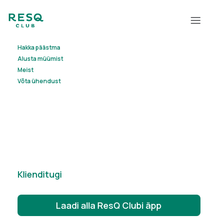
Hakka päästma
Alusta müümist
"ResQ auttaa meitä pitämään
Meist
Võta ühendust
buffetpöytämme tuoreena ja
vähentämään hävikkiä."
Klienditugi
Laadi alla ResQ Clubi äpp