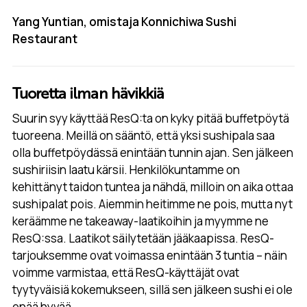
Yang Yuntian, omistaja Konnichiwa Sushi
Restaurant
Tuoretta ilman hävikkiä
Suurin syy käyttää ResQ:ta on kyky pitää buffetpöytä
tuoreena. Meillä on sääntö, että yksi sushipala saa
olla buffetpöydässä enintään tunnin ajan. Sen jälkeen
sushiriisin laatu kärsii. Henkilökuntamme on
kehittänyt taidon tuntea ja nähdä, milloin on aika ottaa
sushipalat pois. Aiemmin heitimme ne pois, mutta nyt
keräämme ne takeaway-laatikoihin ja myymme ne
ResQ:ssa. Laatikot säilytetään jääkaapissa. ResQ-
tarjouksemme ovat voimassa enintään 3 tuntia – näin
voimme varmistaa, että ResQ-käyttäjät ovat
tyytyväisiä kokemukseen, sillä sen jälkeen sushi ei ole
enää hyvää.