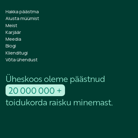
Hakka päästma
Alusta müümist
Meist
Karjäär
Meedia
Blogi
Klienditugi
Võta ühendust
Üheskoos oleme päästnud
20 000 000 +
toidukorda raisku minemast.