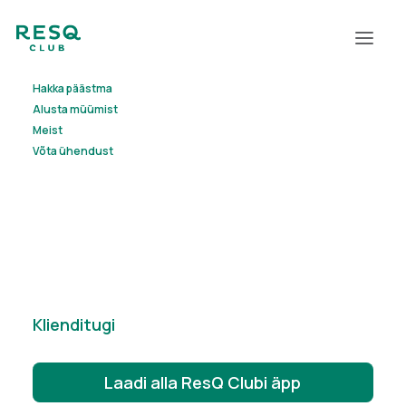
Hakka päästma
Alusta müümist
Meist
Võta ühendust
Klienditugi
Laadi alla ResQ Clubi äpp