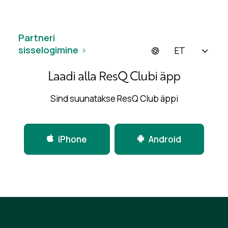
Partneri
sisselogimine
ET
Laadi alla ResQ Clubi äpp
Sind suunatakse ResQ Club äppi
iPhone
Android