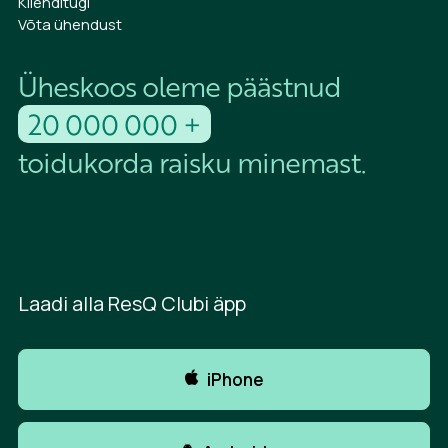
Klienditugi
Võta ühendust
Üheskoos oleme päästnud
20 000 000 +
toidukorda raisku minemast.
Laadi alla ResQ Clubi äpp
iPhone