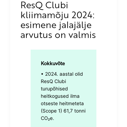
ResQ Clubi
kliimamõju 2024:
esimene jalajälje
arvutus on valmis
Kokkuvõte
• 2024.
aastal olid
ResQ Clubi
turupõhised
heitkogused ilma
otseste heitmeteta
(Scope 1) 61,7 tonni
CO₂e.