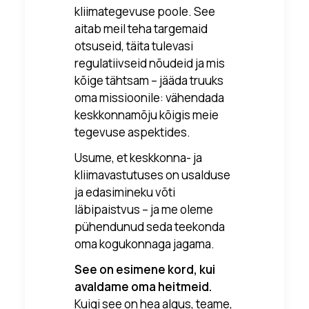
kliimategevuse poole. See
aitab meil teha targemaid
otsuseid, täita tulevasi
regulatiivseid nõudeid ja mis
kõige tähtsam – jääda truuks
oma missioonile: vähendada
keskkonnamõju kõigis meie
tegevuse aspektides.
Usume, et keskkonna- ja
kliimavastutuses on
usalduse
ja edasimineku võti
läbipaistvus – ja me oleme
pühendunud seda teekonda
oma kogukonnaga jagama.
See on esimene kord, kui
avaldame oma heitmeid.
Kuigi see on hea algus, teame,