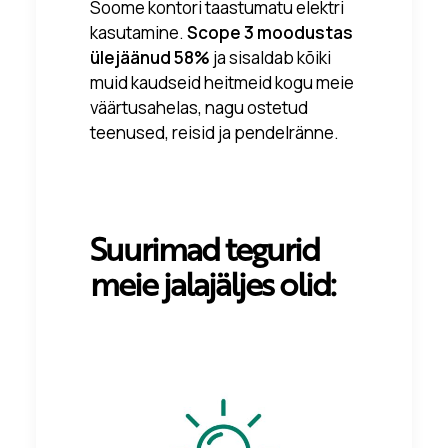
Soome kontori taastumatu elektri
kasutamine.
Scope 3 moodustas
ülejäänud 58%
ja sisaldab kõiki
muid kaudseid heitmeid kogu meie
väärtusahelas, nagu ostetud
teenused, reisid ja pendelränne.
Suurimad tegurid
meie jalajäljes olid: