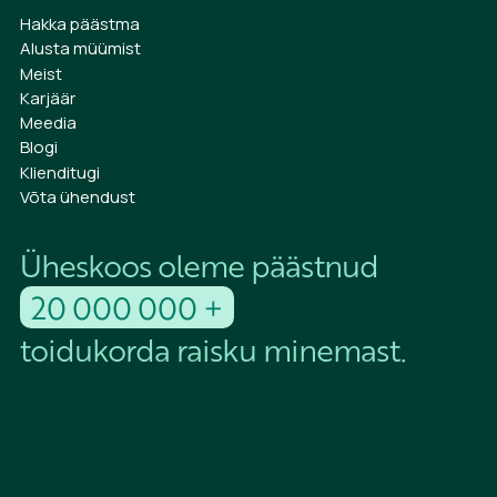
Hakka päästma
Alusta müümist
Meist
Karjäär
Meedia
Blogi
Klienditugi
Võta ühendust
Üheskoos oleme päästnud
20 000 000 +
toidukorda raisku minemast.