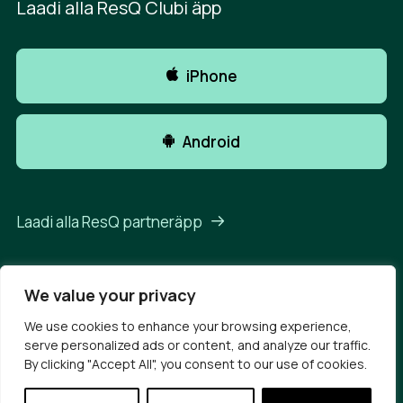
Laadi alla ResQ Clubi äpp
iPhone
Android
Laadi alla ResQ partneräpp
We value your privacy
We use cookies to enhance your browsing experience,
© 2026 ResQ Club 2025 Et.
All rights reserved
serve personalized ads or content, and analyze our traffic.
Privaatsusavaldus
Kasutustingimused
By clicking "Accept All", you consent to our use of cookies.
Koostöölepingud