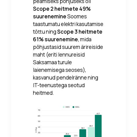
peamiseks põhjuseks oli
Scope 2 heitmete 49%
suurenemine
Soomes
taastumatu elektri kasutamise
tõttu ning
Scope 3 heitmete
61% suurenemine
, mida
põhjustasid suurem ärireiside
maht (eriti lennureisid
Saksamaa turule
laienemisega seoses),
kasvanud pendelränne ning
IT-teenustega seotud
heitmed.