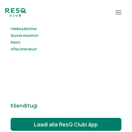
Hakka päästma
Alusta müümist
Meist
Võta ühendust
Jätkusuutlikkus
Klienditugi
Laadi alla ResQ Clubi äpp