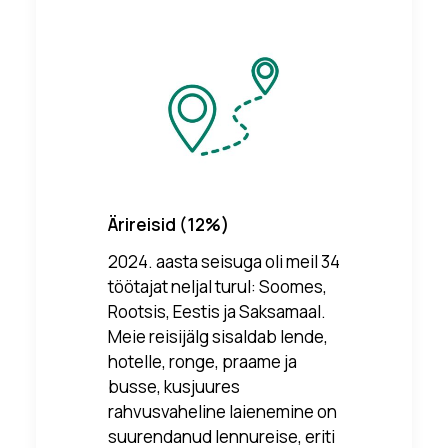
Ärireisid (12%)
2024. aasta seisuga oli meil 34
töötajat neljal turul: Soomes,
Rootsis, Eestis ja Saksamaal.
Meie reisijälg sisaldab lende,
hotelle, ronge, praame ja
busse, kusjuures
rahvusvaheline laienemine on
suurendanud lennureise, eriti