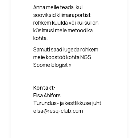
Anna meile teada, kui
sooviksid kliimaraportist
rohkem kuulda või kui sul on
küsimusi meie metoodika
kohta.
Samuti saad lugeda rohkem
meie koostöö kohta
NGS
Soome blogist »
Kontakt:
Elsa Ahlfors
Turundus- ja kestlikkuse juht
elsa@resq-club.com