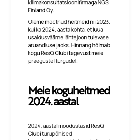
kliimakonsultatsioonifirmaga
NGS
Finland Oy
.
Oleme mõõtnud heitmeid nii 2023.
kui ka 2024. aasta kohta, et luua
usaldusväärne lähtejoon tulevase
aruandluse jaoks. Hinnang hõlmab
kogu ResQ Clubi tegevust meie
praegustel turgudel.
Meie koguheitmed
2024. aastal
2024. aastal moodustasid ResQ
Clubi turupõhised