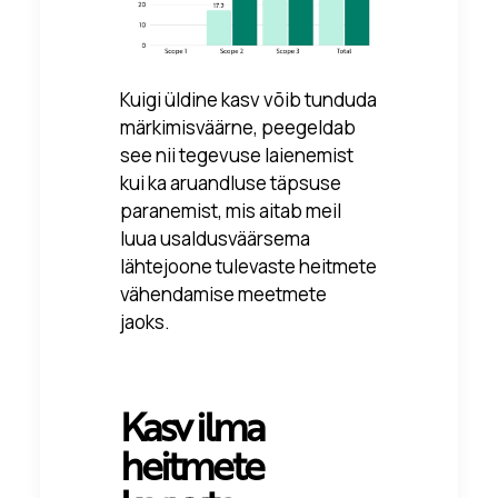
Kuigi üldine kasv võib tunduda
märkimisväärne, peegeldab
see nii tegevuse laienemist
kui ka aruandluse täpsuse
paranemist, mis aitab meil
luua usaldusväärsema
lähtejoone tulevaste heitmete
vähendamise meetmete
jaoks.
Kasv ilma
heitmete