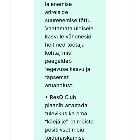
laienemise
ärireiside
suurenemise tõttu.
Vaatamata üldisele
kasvule vähenesid
heitmed töötaja
kohta, mis
peegeldab
tegevuse kasvu ja
täpsemat
aruandlust.
•
ResQ Club
plaanib arvutada
tulevikus ka oma
“käejälje”, et mõista
positiivset mõju
toiduraiskamise