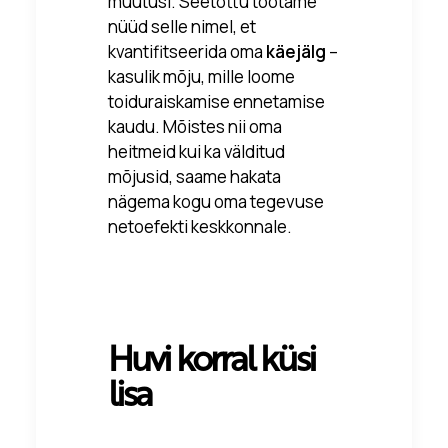
muutusi. Seetõttu töötame
nüüd selle nimel, et
kvantifitseerida oma
käejälg
–
kasulik mõju, mille loome
toiduraiskamise ennetamise
kaudu. Mõistes nii oma
heitmeid kui ka välditud
mõjusid, saame hakata
nägema kogu oma tegevuse
netoefekti keskkonnale.
Huvi korral küsi
lisa