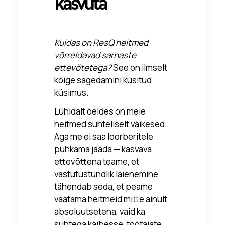
kasvuta
Kuidas on ResQ heitmed
võrreldavad sarnaste
ettevõtetega?
See on ilmselt
kõige sagedamini küsitud
küsimus.
Lühidalt öeldes on meie
heitmed suhteliselt väikesed.
Aga me ei saa loorberitele
puhkama jääda — kasvava
ettevõttena teame, et
vastutustundlik laienemine
tähendab seda, et peame
vaatama heitmeid mitte ainult
absoluutsetena, vaid ka
suhtega käibesse, töötajate