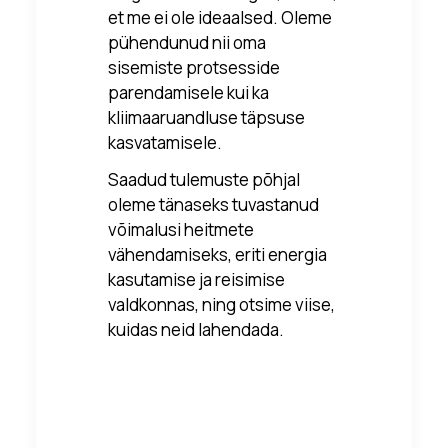
et me ei ole ideaalsed. Oleme
pühendunud nii oma
sisemiste protsesside
parendamisele kui ka
kliimaaruandluse täpsuse
kasvatamisele.
Saadud tulemuste põhjal
oleme tänaseks tuvastanud
võimalusi heitmete
vähendamiseks, eriti energia
kasutamise ja reisimise
valdkonnas, ning otsime viise,
kuidas neid lahendada.