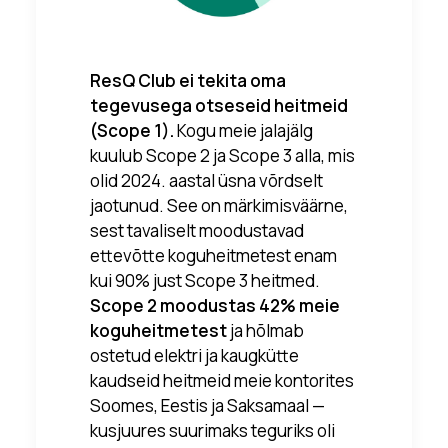
ResQ Club ei tekita oma
tegevusega otseseid heitmeid
(Scope 1).
Kogu meie jalajälg
kuulub Scope 2 ja Scope 3 alla, mis
olid 2024. aastal üsna võrdselt
jaotunud. See on märkimisväärne,
sest tavaliselt moodustavad
ettevõtte koguheitmetest enam
kui 90% just Scope 3 heitmed.
Scope 2 moodustas 42% meie
koguheitmetest
ja hõlmab
ostetud elektri ja kaugkütte
kaudseid heitmeid meie kontorites
Soomes, Eestis ja Saksamaal —
kusjuures suurimaks teguriks oli