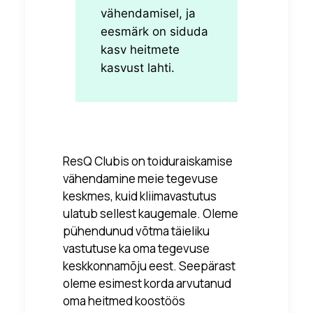
vähendamisel, ja
eesmärk on siduda
kasv heitmete
kasvust lahti.
ResQ Clubis on toiduraiskamise
vähendamine meie tegevuse
keskmes, kuid kliimavastutus
ulatub sellest kaugemale. Oleme
pühendunud võtma täieliku
vastutuse ka oma tegevuse
keskkonnamõju eest. Seepärast
oleme esimest korda arvutanud
oma heitmed koostöös