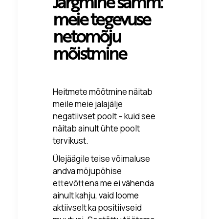
Järgmine samm:
meie tegevuse
netomõju
mõistmine
Heitmete mõõtmine näitab
meile meie jalajälje
negatiivset poolt – kuid see
näitab ainult ühte poolt
tervikust.
Ülejäägile teise võimaluse
andva mõjupõhise
ettevõttena me ei vähenda
ainult kahju, vaid loome
aktiivselt ka positiivseid