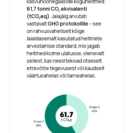
kasvuhoonegaaside koguheitmed:
61,7 tonni CO₂ ekvivalenti
(tCO₂eq)
. Jalajälg arvutati
vastavalt
GHG protokollile
– see
on rahvusvaheliselt kõige
laialdasemalt kasutatud heitmete
arvestamise standard, mis jagab
heitmed kolme ulatusse, olenevalt
sellest, kas need tekivad otseselt
ettevõtte tegevusest või kaudselt
väärtusahelas või tarneahelas.