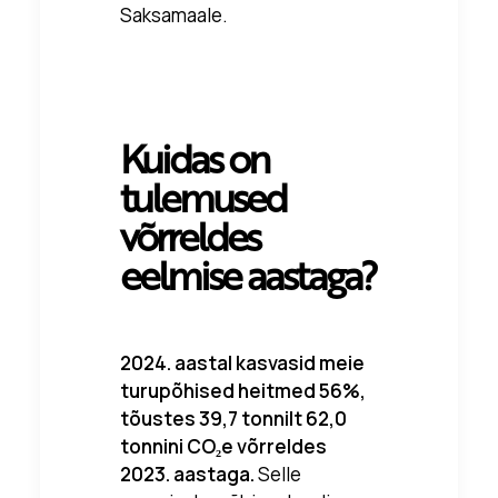
Saksamaale.
Kuidas on
tulemused
võrreldes
eelmise aastaga?
2024. aastal kasvasid meie
turupõhised heitmed 56%,
tõustes 39,7 tonnilt 62,0
tonnini CO₂e võrreldes
2023. aastaga.
Selle